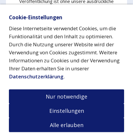
Veröffentlichung ist ohne unsere ausdrückliche
Zustimmung nicht gestattet!
Cookie-Einstellungen
Diese Internetseite verwendet Cookies, um die
Funktionalität und den Inhalt zu optimieren.
Vertrag widerrufen
Durch die Nutzung unserer Website wird der
Verwendung von Cookies zugestimmt. Weitere
Informationen zu Cookies und der Verwendung
Impressum
Datenschutz
Urheberrecht
Cookies
Ihrer Daten erhalten Sie in unserer
Barrierefreiheit
AGB
Versand & Zahlung
Widerrufsrecht
Kontakt
Datenschutzerklärung
.
aufnehmen
His Royal Highness Grand Duke Friedrich Maik ® ™
2026
Familienwappen ist markenrechtlich und urheberrechtlich
Nur notwendige
geschützt
Namensrechte sind urheberrechtlich geschützt
Einstellungen
Alle erlauben