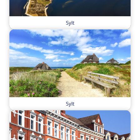
Sylt
Sylt