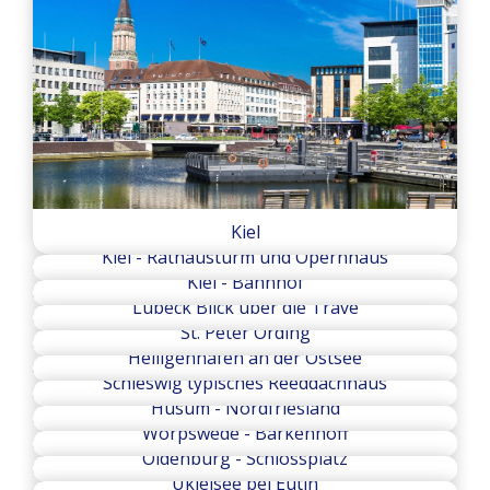
Kiel
Kiel - Rathausturm und Opernhaus
Kiel - Bahnhof
Lübeck Blick über die Trave
St. Peter Ording
Heiligenhafen an der Ostsee
Schleswig typisches Reeddachhaus
Husum - Nordfriesland
Worpswede - Barkenhoff
Oldenburg - Schlossplatz
Ukleisee bei Eutin