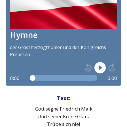
Hymne
der Grossherzogthümer und des Königreichs
Preussen
0:00
0:00
Text:
Gott segne Friedrich Maik
Und seiner Krone Glanz
Trübe sich nie!