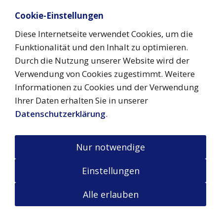
hier geht es zum Shop
Cookie-Einstellungen
Diese Internetseite verwendet Cookies, um die
Überregionaler Online-Marktplatz
Funktionalität und den Inhalt zu optimieren.
Wir entwickeln Ideen!
Durch die Nutzung unserer Website wird der
Vernetzen Sie sich mit anderen Menschen auf
Verwendung von Cookies zugestimmt. Weitere
unserem digitalen Marktplatz:
Informationen zu Cookies und der Verwendung
Ihrer Daten erhalten Sie in unserer
Kontakt
Datenschutzerklärung
.
GHZ-Marktplatz
aufnehmen
Nur notwendige
Alle auf dieser Website verwendeten Bilder, Grafiken
Einstellungen
und Logos sind urheberrechtlich geschützt.
Eine Weiterverwendung, Vervielfältigung oder
Alle erlauben
Veröffentlichung ist ohne unsere ausdrückliche
Schreiben Sie uns
Zustimmung nicht gestattet!