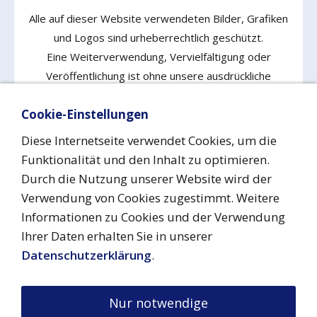
Alle auf dieser Website verwendeten Bilder, Grafiken
und Logos sind urheberrechtlich geschützt.
Eine Weiterverwendung, Vervielfältigung oder
Veröffentlichung ist ohne unsere ausdrückliche
Zustimmung nicht gestattet!
Cookie-Einstellungen
Diese Internetseite verwendet Cookies, um die
Funktionalität und den Inhalt zu optimieren.
Vertrag widerrufen
Durch die Nutzung unserer Website wird der
Verwendung von Cookies zugestimmt. Weitere
Informationen zu Cookies und der Verwendung
Impressum
Datenschutz
Urheberrecht
Cookies
Ihrer Daten erhalten Sie in unserer
Barrierefreiheit
AGB
Versand & Zahlung
Widerrufsrecht
Kontakt
Datenschutzerklärung
.
aufnehmen
His Royal Highness Grand Duke Friedrich Maik ® ™
2026
Familienwappen ist markenrechtlich und urheberrechtlich
Nur notwendige
geschützt