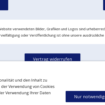
 Website verwendeten Bilder, Grafiken und Logos sind urheberrech
ielfältigung oder Veröffentlichung ist ohne unsere ausdrückliche
Vertrag widerrufen
nschutz
Urheberrecht
Cookies
Barrierefreiheit
AGB
Versand & Zahlu
onalität und den Inhalt zu
d der Verwendung von Cookies
His Royal Highness Grand Duke Friedrich Maik ® ™
2026
der Verwendung Ihrer Daten
Familienwappen ist markenrechtlich und urheberrechtlich geschütz
Nur notwendig
Namensrechte sind urheberrechtlich geschützt