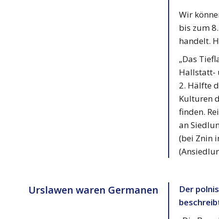
Wir können
bis zum 8
handelt. H
„Das Tief
Hallstatt-
2. Hälfte 
Kulturen 
finden. Re
an Siedlun
(bei Znin 
(Ansiedlu
Urslawen waren Germanen
Der polni
beschreibt