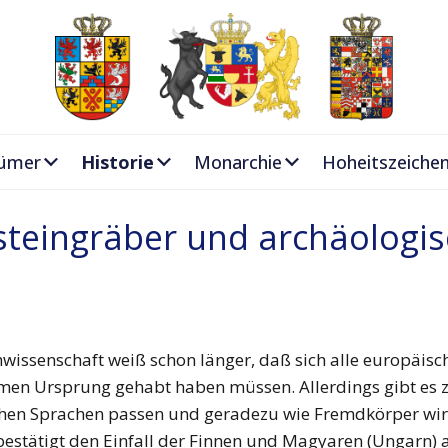
ümer
Historie
Monarchie
Hoheitszeiche
steingräber und archäologi
hwissenschaft weiß schon länger, daß sich alle europäis
en Ursprung gehabt haben müssen. Allerdings gibt es z
hen Sprachen passen und geradezu wie Fremdkörper wirke
bestätigt den Einfall der Finnen und Magyaren (Ungarn) 