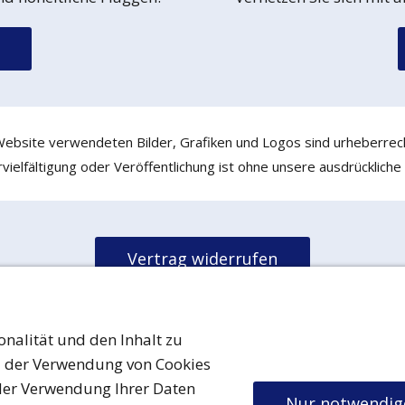
 Website verwendeten Bilder, Grafiken und Logos sind urheberrech
ielfältigung oder Veröffentlichung ist ohne unsere ausdrückliche
Vertrag widerrufen
nschutz
Urheberrecht
Cookies
Barrierefreiheit
AGB
Versand & Zahlu
onalität und den Inhalt zu
d der Verwendung von Cookies
His Royal Highness Grand Duke Friedrich Maik ® ™
2026
der Verwendung Ihrer Daten
Familienwappen ist markenrechtlich und urheberrechtlich geschütz
Nur notwendig