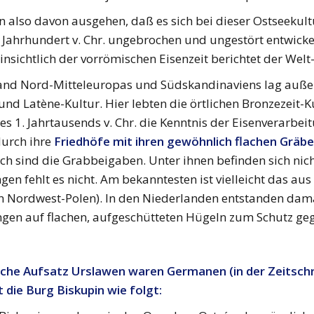
 also davon ausgehen, daß es sich bei dieser Ostseekul
. Jahrhundert v. Chr. ungebrochen und ungestört entwick
insichtlich der vorrömischen Eisenzeit berichtet der Welt-
land Nord-Mitteleuropas und Südskandinaviens lag außer
 und Latène-Kultur. Hier lebten die örtlichen Bronzezeit-K
des 1. Jahrtausends v. Chr. die Kenntnis der Eisenverarb
durch ihre
Friedhöfe mit ihren gewöhnlich flachen Gräb
ich sind die Grabbeigaben. Unter ihnen befinden sich nich
gen fehlt es nicht. Am bekanntesten ist vielleicht das a
in Nordwest-Polen). In den Niederlanden entstanden damal
ngen auf flachen, aufgeschütteten Hügeln zum Schutz geg
sche Aufsatz Urslawen waren Germanen (in der Zeitschr
 die Burg Biskupin wie folgt: