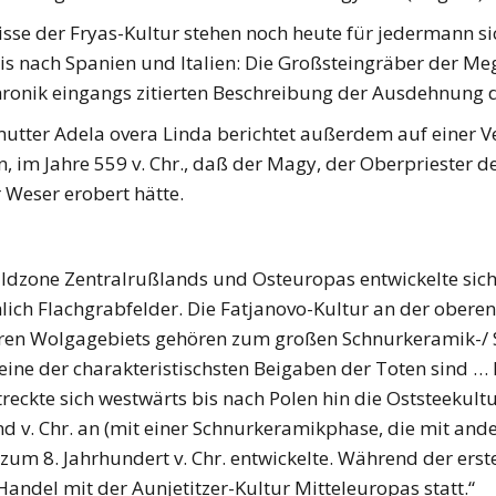
sse der Fryas-Kultur stehen noch heute für jedermann sic
s nach Spanien und Italien: Die Großsteingräber der Meg
ronik eingangs zitierten Beschreibung der Ausdehnung d
mutter Adela overa Linda berichtet außerdem auf einer 
, im Jahre 559 v. Chr., daß der Magy, der Oberpriester
r Weser erobert hätte.
aldzone Zentralrußlands und Osteuropas entwickelte sic
lich Flachgrabfelder. Die Fatjanovo-Kultur an der obere
eren Wolgagebiets gehören zum großen Schnurkeramik-/ 
 eine der charakteristischsten Beigaben der Toten sind 
treckte sich westwärts bis nach Polen hin die Oststeekult
nd v. Chr. an (mit einer Schnurkeramikphase, die mit a
 zum 8. Jahrhundert v. Chr. entwickelte. Während der erste
Handel mit der Aunjetitzer-Kultur Mitteleuropas statt.“