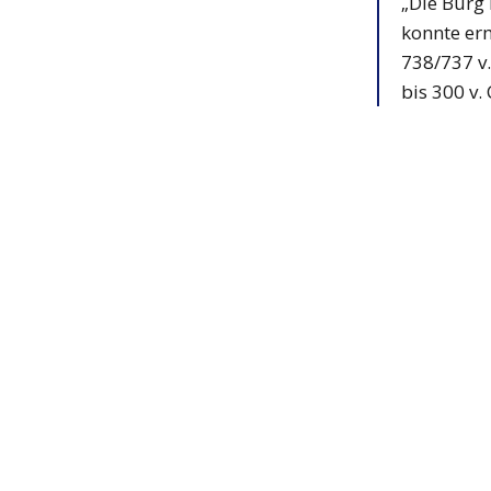
„Die Burg
konnte er
738/737 v.
bis 300 v.