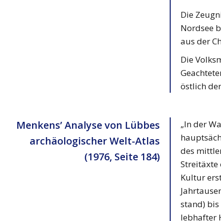
Die Zeugni
Nordsee bi
aus der Ch
Die Volks
Geachteten
östlich de
Menkens’ Analyse von Lübbes
„In der W
hauptsäch
archäologischer Welt-Atlas
des mittl
(1976, Seite 184)
Streitäxte
Kultur ers
Jahrtause
stand) bis
lebhafter 