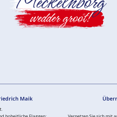
riedrich Maik
Überr
t.
d hoheitliche Flaggen:
Vernetzen Sie sich mit