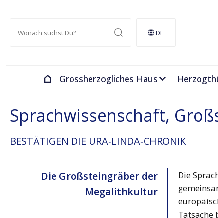
DE
Grossherzogliches Haus
Herzogth
Sprachwissenschaft, Groß
BESTÄTIGEN DIE URA‑LINDA‑CHRONIK
Die Großsteingräber der
Die Sprac
gemeinsam
Megalithkultur
europäisc
Tatsache 